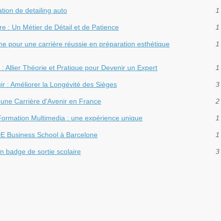
tion de detailing auto
1
e : Un Métier de Détail et de Patience
1
me pour une carrière réussie en préparation esthétique
1
: Allier Théorie et Pratique pour Devenir un Expert
1
r : Améliorer la Longévité des Sièges
3
 une Carrière d'Avenir en France
2
Formation Multimedia : une expérience unique
1
DE Business School à Barcelone
1
on badge de sortie scolaire
3