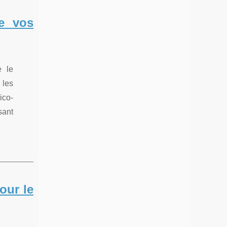
ce vos
e le
 les
ico-
sant
our le