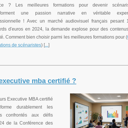
ce ? Les meilleures formations pour devenir scénari
sforment une passion narrative en véritable expert
essionnelle ! Avec un marché audiovisuel français pesant 
iards d'euros en 2024, la demande explose pour des contenu
té. Comment bien choisir parmi les meilleures formations pour (
tions de scénaristes
) [
...
]
xecutive mba certifié ?
ours Executive MBA certifié
sforme durablement les
s confrontés aux défis
024 de la Conférence des