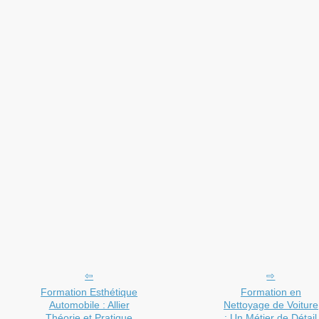
Formation Esthétique
Formation en
Automobile : Allier
Nettoyage de Voiture
Théorie et Pratique
: Un Métier de Détail