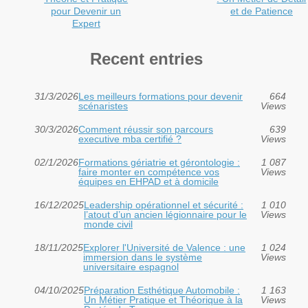
pour Devenir un
et de Patience
Expert
Recent entries
31/3/2026
Les meilleurs formations pour devenir
664
scénaristes
Views
30/3/2026
Comment réussir son parcours
639
executive mba certifié ?
Views
02/1/2026
Formations gériatrie et gérontologie :
1 087
faire monter en compétence vos
Views
équipes en EHPAD et à domicile
16/12/2025
Leadership opérationnel et sécurité :
1 010
l’atout d’un ancien légionnaire pour le
Views
monde civil
18/11/2025
Explorer l'Université de Valence : une
1 024
immersion dans le système
Views
universitaire espagnol
04/10/2025
Préparation Esthétique Automobile :
1 163
Un Métier Pratique et Théorique à la
Views