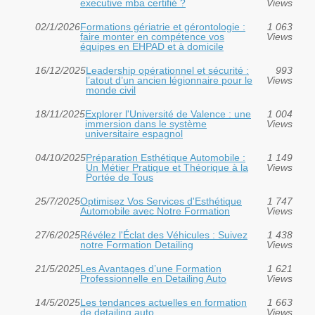
executive mba certifié ?
Views
02/1/2026
Formations gériatrie et gérontologie :
1 063
faire monter en compétence vos
Views
équipes en EHPAD et à domicile
16/12/2025
Leadership opérationnel et sécurité :
993
l’atout d’un ancien légionnaire pour le
Views
monde civil
18/11/2025
Explorer l'Université de Valence : une
1 004
immersion dans le système
Views
universitaire espagnol
04/10/2025
Préparation Esthétique Automobile :
1 149
Un Métier Pratique et Théorique à la
Views
Portée de Tous
25/7/2025
Optimisez Vos Services d'Esthétique
1 747
Automobile avec Notre Formation
Views
27/6/2025
Révélez l'Éclat des Véhicules : Suivez
1 438
notre Formation Detailing
Views
21/5/2025
Les Avantages d’une Formation
1 621
Professionnelle en Detailing Auto
Views
14/5/2025
Les tendances actuelles en formation
1 663
de detailing auto
Views