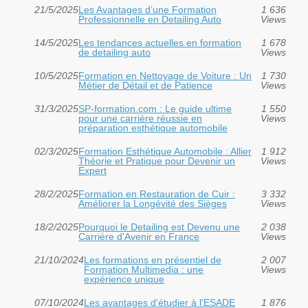
21/5/2025
Les Avantages d’une Formation
1 636
Professionnelle en Detailing Auto
Views
14/5/2025
Les tendances actuelles en formation
1 678
de detailing auto
Views
10/5/2025
Formation en Nettoyage de Voiture : Un
1 730
Métier de Détail et de Patience
Views
31/3/2025
SP-formation.com : Le guide ultime
1 550
pour une carrière réussie en
Views
préparation esthétique automobile
02/3/2025
Formation Esthétique Automobile : Allier
1 912
Théorie et Pratique pour Devenir un
Views
Expert
28/2/2025
Formation en Restauration de Cuir :
3 332
Améliorer la Longévité des Sièges
Views
18/2/2025
Pourquoi le Detailing est Devenu une
2 038
Carrière d'Avenir en France
Views
21/10/2024
Les formations en présentiel de
2 007
Formation Multimedia : une
Views
expérience unique
07/10/2024
Les avantages d'étudier à l'ESADE
1 876