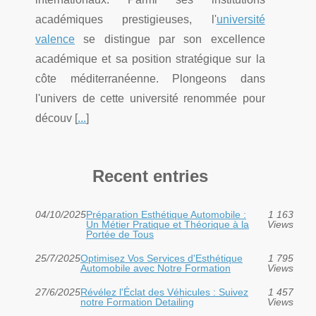
académiques prestigieuses, l'
université
valence
se distingue par son excellence
académique et sa position stratégique sur la
côte méditerranéenne. Plongeons dans
l'univers de cette université renommée pour
découv [
...
]
Recent entries
04/10/2025
Préparation Esthétique Automobile :
1 163
Un Métier Pratique et Théorique à la
Views
Portée de Tous
25/7/2025
Optimisez Vos Services d'Esthétique
1 795
Automobile avec Notre Formation
Views
27/6/2025
Révélez l'Éclat des Véhicules : Suivez
1 457
notre Formation Detailing
Views