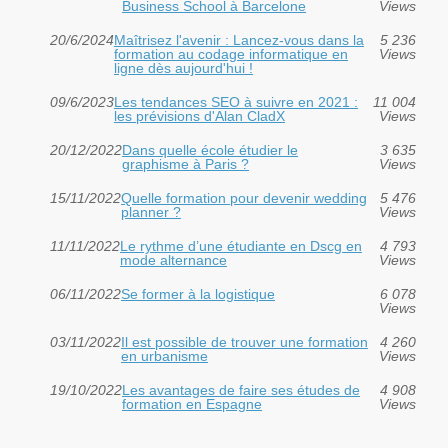
Business School à Barcelone
Views
20/6/2024
Maîtrisez l'avenir : Lancez-vous dans la
5 236
formation au codage informatique en
Views
ligne dès aujourd'hui !
09/6/2023
Les tendances SEO à suivre en 2021 :
11 004
les prévisions d'Alan CladX
Views
20/12/2022
Dans quelle école étudier le
3 635
graphisme à Paris ?
Views
15/11/2022
Quelle formation pour devenir wedding
5 476
planner ?
Views
11/11/2022
Le rythme d’une étudiante en Dscg en
4 793
mode alternance
Views
06/11/2022
Se former à la logistique
6 078
Views
03/11/2022
Il est possible de trouver une formation
4 260
en urbanisme
Views
19/10/2022
Les avantages de faire ses études de
4 908
formation en Espagne
Views