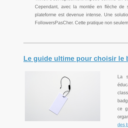
Cependant, avec la montée en flèche de sa 
plateforme est devenue intense. Une solutio
FollowersPasCher. Cette pratique non seulemen
Le guide ultime pour choisir le 
La s
éduca
class
badge
ce g
organ
des b