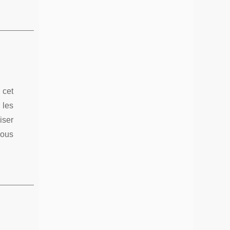
 cet
 les
iser
vous