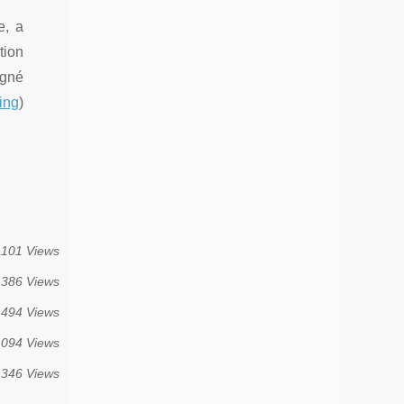
e, a
tion
agné
ning
)
 101 Views
 386 Views
 494 Views
 094 Views
 346 Views