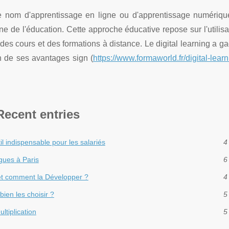
le nom d'apprentissage en ligne ou d'apprentissage numériqu
de l'éducation. Cette approche éducative repose sur l'utilisa
es cours et des formations à distance. Le digital learning a g
n de ses avantages sign (
https://www.formaworld.fr/digital-lear
Recent entries
l indispensable pour les salariés
4
ngues à Paris
6
 et comment la Développer ?
4
ien les choisir ?
5
ltiplication
5