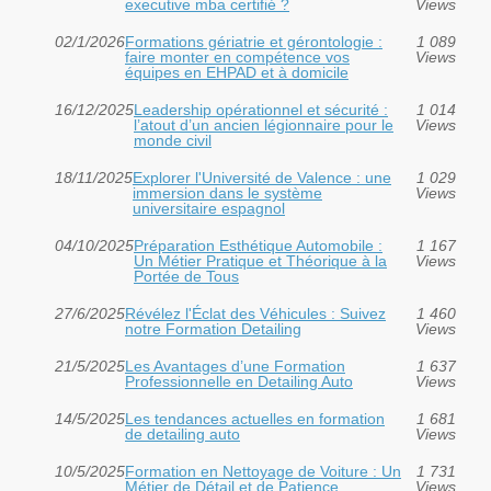
executive mba certifié ?
Views
02/1/2026
Formations gériatrie et gérontologie :
1 089
faire monter en compétence vos
Views
équipes en EHPAD et à domicile
16/12/2025
Leadership opérationnel et sécurité :
1 014
l’atout d’un ancien légionnaire pour le
Views
monde civil
18/11/2025
Explorer l'Université de Valence : une
1 029
immersion dans le système
Views
universitaire espagnol
04/10/2025
Préparation Esthétique Automobile :
1 167
Un Métier Pratique et Théorique à la
Views
Portée de Tous
27/6/2025
Révélez l'Éclat des Véhicules : Suivez
1 460
notre Formation Detailing
Views
21/5/2025
Les Avantages d’une Formation
1 637
Professionnelle en Detailing Auto
Views
14/5/2025
Les tendances actuelles en formation
1 681
de detailing auto
Views
10/5/2025
Formation en Nettoyage de Voiture : Un
1 731
Métier de Détail et de Patience
Views